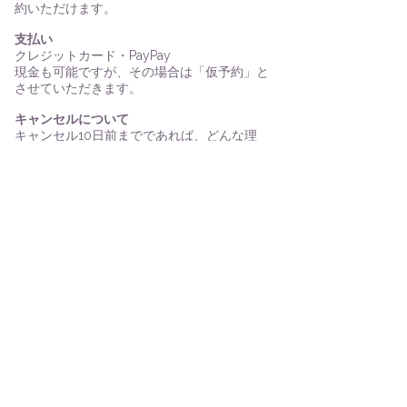
約いただけます。​​
支払い​
クレジットカード・PayPay
現金も可能ですが、その場合は「仮予約」と
させていただきます。​
キャンセルについて
キャンセル10日前までであれば、どんな理
由でも返金いたします。なお、返金時に発生
する手数料や第三者への支払いがある場合
は、お客様負担となります。また、悪天候そ
の他やむを得ない事情により、安全上または
品質確保のためにツアーを中止する場合があ
ります。その際は全額返金いたします。航空
機やフェリーが公式に欠航を発表した場合
も、全額返金いたします。
問い合わせ