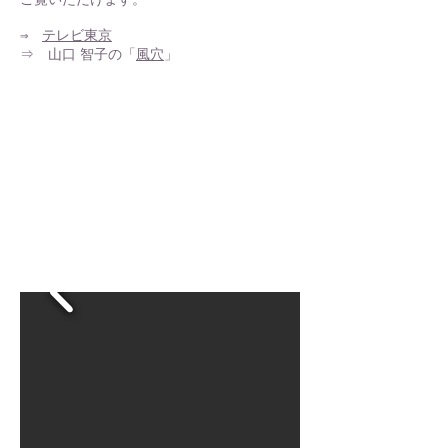
ご覧いただけます。
⇒
テレビ東京
⇒ 山口 智子の「
風穴
」