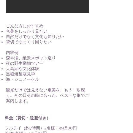
こんな方におすすめ
奄美をしっかり見たい
自然だけでなく文化も知りたい
貸切でゆっくり回りたい
内容例
森や滝、絶景スポット巡り
夜の野生動物ツアー
大島紬や文化体験
黒糖焼酎蔵見学
海・シュノーケル
観光だけでは見えない奄美を、もう一歩深
く。その日その時に合った、ベストな形でご
案内します。
料金（貸切・送迎付き）​
フルデイ（約7時間）2名様：49,800円