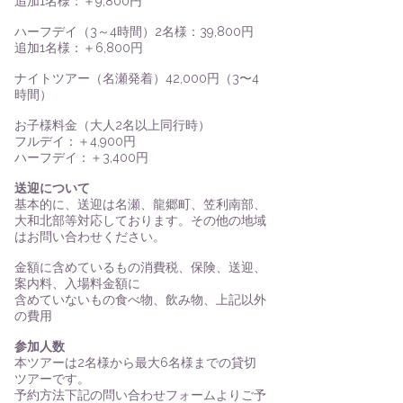
追加1名様：＋9,800円
ハーフデイ（3～4時間）2名様：39,800円
追加1名様：＋6,800円​
ナイトツアー（名瀬発着）42,000円（3〜4
時間）
​​​お子様料金（大人2名以上同行時）
フルデイ：＋4,900円
ハーフデイ：＋3,400円​
送迎について
基本的に、送迎は名瀬、龍郷町、笠利南部、
大和北部等対応しております。その他の地域
はお問い合わせください。​
金額に含めているもの消費税、保険、送迎、
案内料、入場料金額に
含めていないもの食べ物、飲み物、
上記以外
の費用
参加人数
本ツアーは2名様から最大6名様までの貸切
ツアーです。
​​予約方法下記の問い合わせフォームよりご予