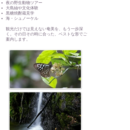
夜の野生動物ツアー
大島紬や文化体験
黒糖焼酎蔵見学
海・シュノーケル
観光だけでは見えない奄美を、もう一歩深
く。その日その時に合った、ベストな形でご
案内します。