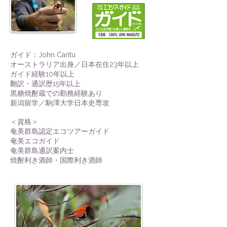
​ガイド：John Cantu
オーストラリア出身／日本在住23年以上
ガイド経験10年以上
翻訳・通訳歴15年以上
黒糖焼酎蔵での勤務経験あり
新潟留学／駒澤大学日本史専攻
＜資格＞
奄美群島認定エコツアーガイド
奄美エコガイド
奄美群島通訳案内士
焼酎利き酒師・国際利き酒師​