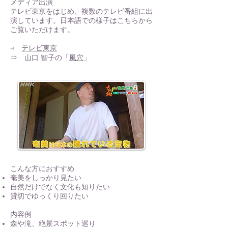
メディア出演
テレビ東京をはじめ、複数のテレビ番組に出
演しています。日本語での様子はこちらから
ご覧いただけます。
⇒
テレビ東京
⇒ 山口 智子の「
風穴
」
こんな方におすすめ
奄美をしっかり見たい
自然だけでなく文化も知りたい
貸切でゆっくり回りたい
内容例
森や滝、絶景スポット巡り