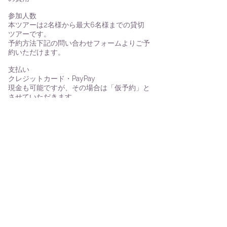
参加人数
本ツアーは2名様から最大6名様までの貸切
ツアーです。
​​予約方法下記の問い合わせフォームよりご予
約いただけます。​​
支払い
クレジットカード・PayPay
現金も可能ですが、その場合は「仮予約」と
させていただきます。​
キャンセルについて
キャンセル10日前までであれば、どんな理
由でも返金いたします。なお、返金時に発生
する手数料や第三者への支払いがある場合
は、お客様負担となります。また、悪天候そ
の他やむを得ない事情により、安全上または
品質確保のためにツアーを中止する場合があ
ります。その際は全額返金いたします。航空
機やフェリーが公式に欠航を発表した場合
も、全額返金いたします。